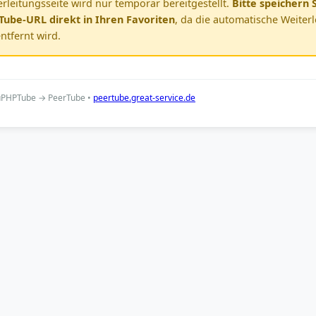
rleitungsseite wird nur temporär bereitgestellt.
Bitte speichern S
ube-URL direkt in Ihren Favoriten
, da die automatische Weiter
ntfernt wird.
ouPHPTube → PeerTube •
peertube.great-service.de