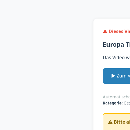
⚠️ Dieses V
Europa Th
Das Video w
▶️ Zum 
Automatische
Kategorie:
Ges
⚠️ Bitte 