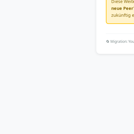
Diese Weite
neue PeerT
zukünftig e
🔄 Migration: Y