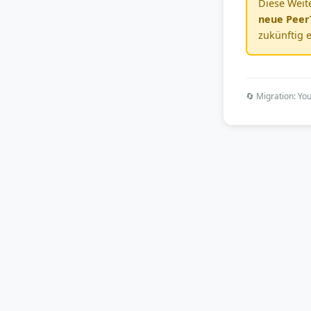
Diese Weite
neue PeerT
zukünftig e
🔄 Migration: Y