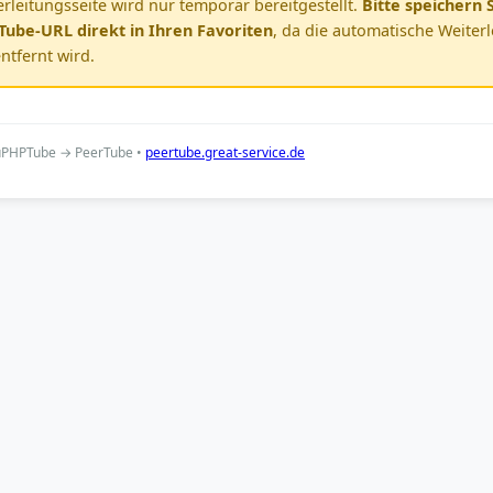
rleitungsseite wird nur temporär bereitgestellt.
Bitte speichern S
ube-URL direkt in Ihren Favoriten
, da die automatische Weiter
ntfernt wird.
ouPHPTube → PeerTube •
peertube.great-service.de