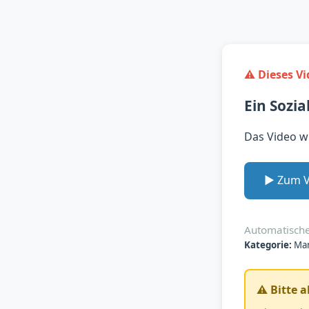
⚠️ Dieses V
Ein Sozi
Das Video w
▶️ Zum 
Automatische
Kategorie:
Man
⚠️ Bitte 